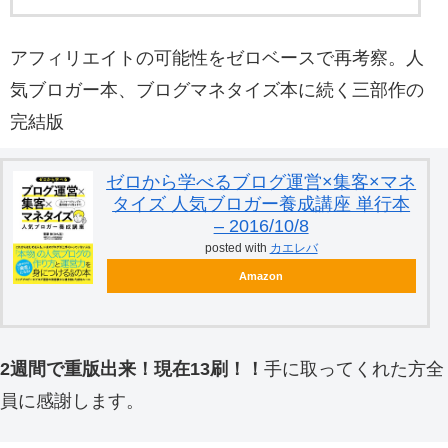
アフィリエイトの可能性をゼロベースで再考察。人
気ブロガー本、ブログマネタイズ本に続く三部作の
完結版
ゼロから学べるブログ運営×集客×マネ
タイズ 人気ブロガー養成講座 単行本
– 2016/10/8
posted with
カエレバ
Amazon
2週間で重版出来！現在13刷！！
手に取ってくれた方全
員に感謝します。