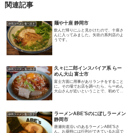
関連記事
麺や十座 静岡市
静岡ラーメン食べ歩き
飲んだ帰りにふと見かけたので、十座さ
んに入ってみました。矢吹の系列店のよ
うです。
久々に二郎インスパイア系 らー
静岡ラーメン食べ歩き
めん大山 富士市
富士方面に用事がありランチをすること
に。その場でお店を調べたら、らーめん
大山さんが近いということで、初めてお
邪魔してきました。
ラーメンABE’Sのにぼしラーメン
静岡ラーメン食べ歩き
静岡市
唐瀬街道沿いのあるラーメンABE'Sさ
ん。お昼時には行列ができているお店で