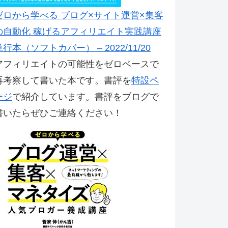
ゼロから学べる ブログ×サイト運営×集客
の自動化 稼げるアフィリエイト実践講座
単行本（ソフトカバー） – 2022/11/20
アフィリエイトの可能性をゼロベースで
再考察して書いた本です。書評を
特設ペ
ージ
で紹介しています。書評をブログで
書いたらぜひご連絡ください！