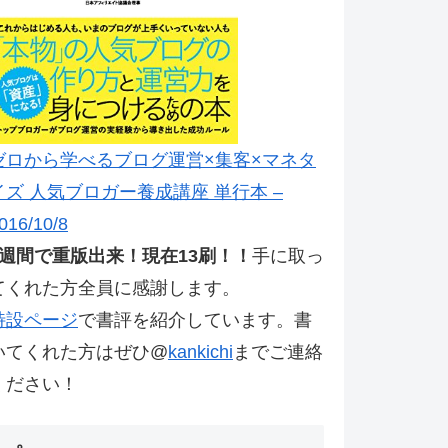
ゼロから学べるブログ運営×集客×マネタ
イズ 人気ブロガー養成講座 単行本 –
016/10/8
2週間で重版出来！現在13刷！！
手に取っ
てくれた方全員に感謝します。
特設ページ
で書評を紹介しています。書
いてくれた方はぜひ@
kankichi
までご連絡
ください！