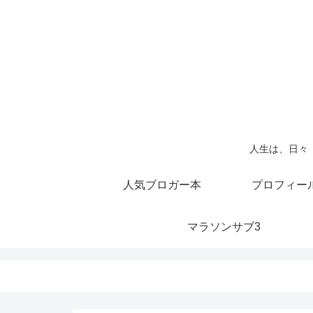
人生は、日々
人気ブロガー本
プロフィー
マラソンサブ3