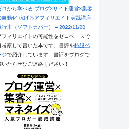
ゼロから学べる ブログ×サイト運営×集客
の自動化 稼げるアフィリエイト実践講座
単行本（ソフトカバー） – 2022/11/20
アフィリエイトの可能性をゼロベースで
再考察して書いた本です。書評を
特設ペ
ージ
で紹介しています。書評をブログで
書いたらぜひご連絡ください！