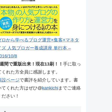
ゼロから学べるブログ運営×集客×マネタ
イズ 人気ブロガー養成講座 単行本 –
016/10/8
2週間で重版出来！現在13刷！！
手に取っ
てくれた方全員に感謝します。
特設ページ
で書評を紹介しています。書
いてくれた方はぜひ@
kankichi
までご連絡
ください！