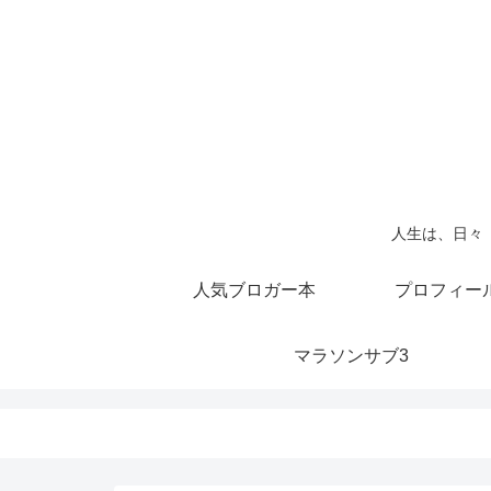
人生は、日々
人気ブロガー本
プロフィー
マラソンサブ3