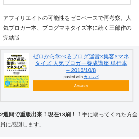
アフィリエイトの可能性をゼロベースで再考察。人
気ブロガー本、ブログマネタイズ本に続く三部作の
完結版
ゼロから学べるブログ運営×集客×マネ
タイズ 人気ブロガー養成講座 単行本
– 2016/10/8
posted with
カエレバ
Amazon
2週間で重版出来！現在13刷！！
手に取ってくれた方全
員に感謝します。