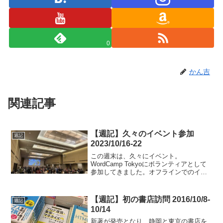
0
かん吉
関連記事
【週記】久々のイベント参加
週記
2023/10/16-22
この週末は、久々にイベント。
WordCamp Tokyoにボランティアとして
参加してきました。オフラインでのイベ
ントは、コロナ禍以来、本当に久しぶり
でした。
【週記】初の書店訪問 2016/10/8-
週記
10/14
新著が発売となり、静岡と東京の書店を