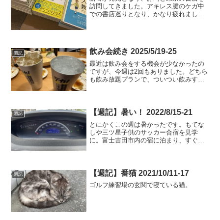
訪問してきました。アキレス腱のケガ中
での書店巡りとなり、かなり疲れました
が、書店に自分の本が置いてあると、急
に元気になりました。一人でも多くの方
に手にとってもらいたいです。
飲み会続き 2025/5/19-25
週記
最近は飲み会をする機会が少なかったの
ですが、今週は2回もありました。どちら
も飲み放題プランで、ついつい飲みすぎ
てしまい、次の日は昼過ぎまで使い物に
ならない状態に。しばらくは体調管理を
徹底します。
【週記】暑い！ 2022/8/15-21
週記
とにかくこの週は暑かったです。もてな
しや三ツ星子供のサッカー合宿を見学
に。富士吉田市内の宿に泊まり、すぐ側
のお店「もてなしや三ツ星」へ。お肉が
美味しかったです。ワークマンのレイン
ウェア雨が降ってきたので、急遽購入。
780円くらい。ゴルフでも...
【週記】番猫 2021/10/11-17
週記
ゴルフ練習場の玄関で寝ている猫。