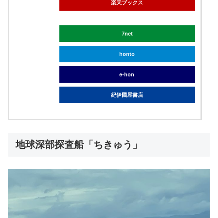
楽天ブックス
7net
honto
e-hon
紀伊國屋書店
地球深部探査船「ちきゅう」