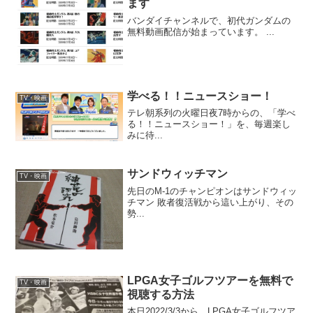
ます
バンダイチャンネルで、初代ガンダムの
無料動画配信が始まっています。 ...
学べる！！ニュースショー！
TV・映画
テレ朝系列の火曜日夜7時からの、「学べ
る！！ニュースショー！」を、毎週楽し
みに待...
サンドウィッチマン
TV・映画
先日のM-1のチャンピオンはサンドウィッ
チマン 敗者復活戦から這い上がり、その
勢...
LPGA女子ゴルフツアーを無料で
TV・映画
視聴する方法
本日2022/3/3から、LPGA女子ゴルフツア