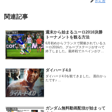
かん吉
関連記事
週末から始まるユーロ2016決勝
TV・映画
トーナメントを観る方法
6月初めからフランスで開催されているユ
ーロ2016の、グループステージがすべて
終了しました。最終戦でスペインがクロ
アチアに敗れ、なんと決勝トーナメント
一回戦から「イタリア-スペイン」の対戦
があります。前回の決勝戦のカードで
す。一回戦から見逃...
ダイハード4.0
TV・映画
ダイハード4.0を観てきました。 面白かっ
たです♪ ...
ガンダム無料動画配信が始まって
TV・映画