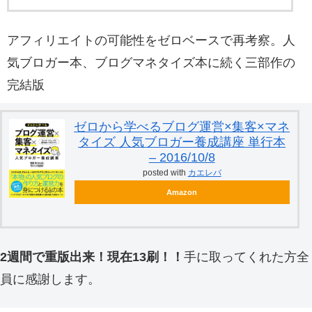
アフィリエイトの可能性をゼロベースで再考察。人
気ブロガー本、ブログマネタイズ本に続く三部作の
完結版
ゼロから学べるブログ運営×集客×マネ
タイズ 人気ブロガー養成講座 単行本
– 2016/10/8
posted with
カエレバ
Amazon
2週間で重版出来！現在13刷！！
手に取ってくれた方全
員に感謝します。