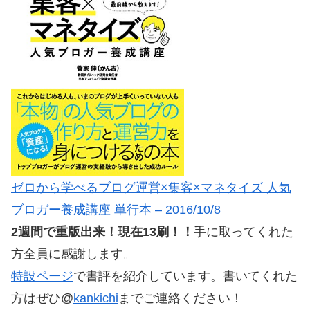
ゼロから学べるブログ運営×集客×マネタイズ 人気
ブロガー養成講座 単行本 – 2016/10/8
2週間で重版出来！現在13刷！！
手に取ってくれた
方全員に感謝します。
特設ページ
で書評を紹介しています。書いてくれた
方はぜひ@
kankichi
までご連絡ください！