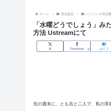
ホーム
電化製品
パソコン＆周辺
「水曜どうでしょう」み
方法 Ustreamにて
X
Facebook
はてブ
0
先の週末に、とも吉と二人で、私の実