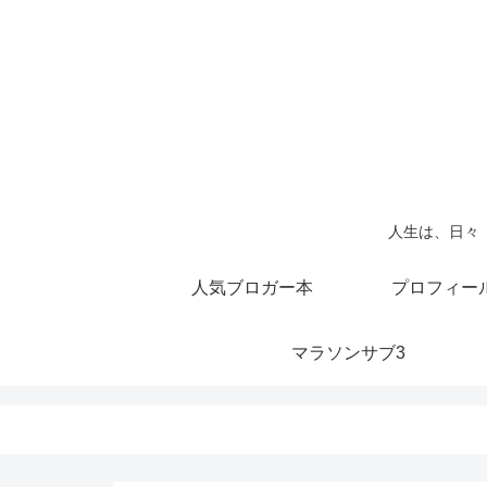
人生は、日々
人気ブロガー本
プロフィー
マラソンサブ3