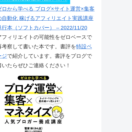
ゼロから学べる ブログ×サイト運営×集客
の自動化 稼げるアフィリエイト実践講座
単行本（ソフトカバー） – 2022/11/20
アフィリエイトの可能性をゼロベースで
再考察して書いた本です。書評を
特設ペ
ージ
で紹介しています。書評をブログで
書いたらぜひご連絡ください！