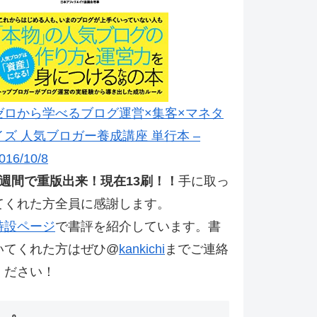
ゼロから学べるブログ運営×集客×マネタ
イズ 人気ブロガー養成講座 単行本 –
016/10/8
2週間で重版出来！現在13刷！！
手に取っ
てくれた方全員に感謝します。
特設ページ
で書評を紹介しています。書
いてくれた方はぜひ@
kankichi
までご連絡
ください！