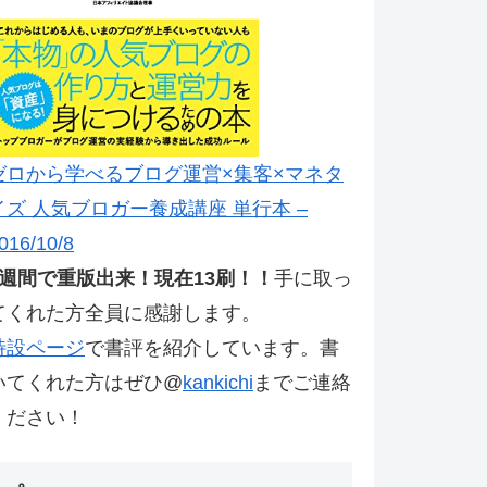
ゼロから学べるブログ運営×集客×マネタ
イズ 人気ブロガー養成講座 単行本 –
016/10/8
2週間で重版出来！現在13刷！！
手に取っ
てくれた方全員に感謝します。
特設ページ
で書評を紹介しています。書
いてくれた方はぜひ@
kankichi
までご連絡
ください！