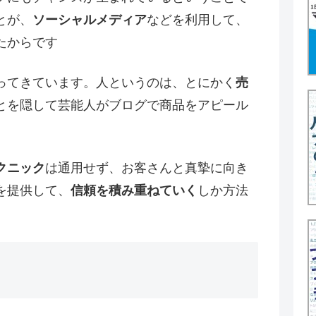
とが、
ソーシャルメディア
などを利用して、
たからです
ってきています。人というのは、とにかく
売
とを隠して芸能人がブログで商品をアピール
。
クニック
は通用せず、お客さんと真摯に向き
を提供して、
信頼を積み重ねていく
しか方法