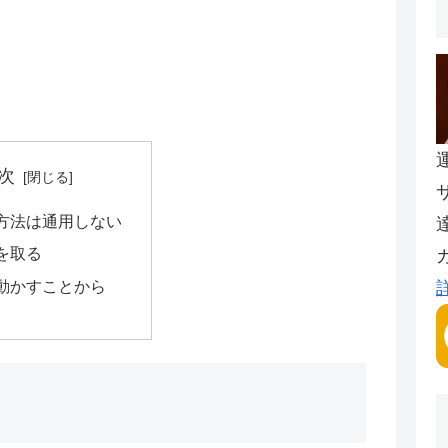
次
方法は通用しない
を取る
動かすことから