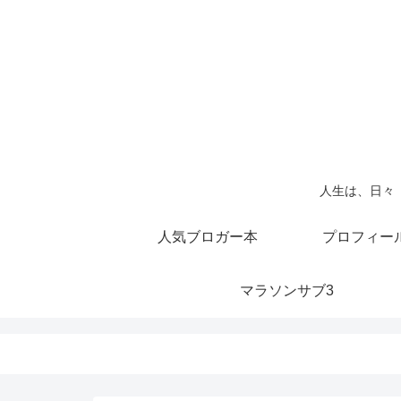
人生は、日々
人気ブロガー本
プロフィー
マラソンサブ3