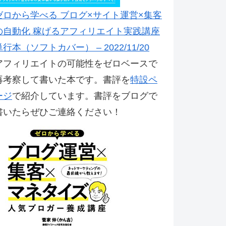
ゼロから学べる ブログ×サイト運営×集客
の自動化 稼げるアフィリエイト実践講座
単行本（ソフトカバー） – 2022/11/20
アフィリエイトの可能性をゼロベースで
再考察して書いた本です。書評を
特設ペ
ージ
で紹介しています。書評をブログで
書いたらぜひご連絡ください！