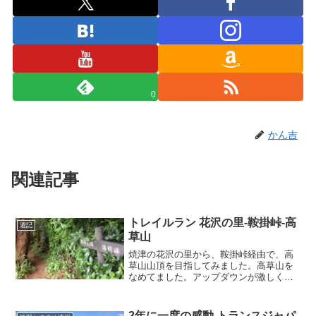
0
かん吉
関連記事
トレイルラン 花沢の里-鞍掛峠-高
週記
草山
焼津の花沢の里から、鞍掛峠経由で、高
草山山頂を目指してみました。高草山を
なめてました。アップダウンが激しく
て、最後の山頂までは急登の連続。バテ
ました。
2年に一度の感動 トランスジャパ