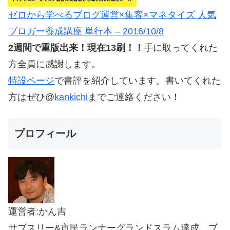
ゼロから学べるブログ運営×集客×マネタイズ 人気
ブロガー養成講座 単行本 – 2016/10/8
2週間で重版出来！現在13刷！！
手に取ってくれた
方全員に感謝します。
特設ページ
で書評を紹介しています。書いてくれた
方はぜひ@
kankichi
までご連絡ください！
プロフィール
運営者:かん吉
サブスリー&市民ランナーグランドスラム達成。ブ