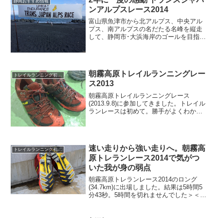
静岡おすすめ情報
ンアルプスレース2014
富山県魚津市から北アルプス、中央アル
プス、南アルプスの名だたる名峰を縦走
して、静岡市･大浜海岸のゴールを目指す
トランスジャパンアルプスレースが開催
されました。ゴールの大浜海岸は、我が
家から2.5kmと近いこともあって、時間
が許す限り、ゴール...
朝霧高原トレイルランニングレー
トレイルランニング初心者
ス2013
朝霧高原トレイルランニングレース
(2013.9.8)に参加してきました。トレイル
ランレースは初めて。勝手がよくわから
ないので、ミドルコースを選択。ガーミ
ンによる記録 朝霧トレイルランレース
2013あいにくの雨で、道中は泥だらけ。
成績はミドル...
速い走りから強い走りへ。朝霧高
トレイルランニング初心者
原トレランレース2014で気がつ
いた我が身の弱点
朝霧高原トレランレース2014のロング
(34.7km)に出場しました。結果は5時間5
分43秒。5時間を切れませんでした＞＜竜
ヶ岳の登りで足を消耗し、下りで足が攣
ってしまいました。後半はタレタレでし