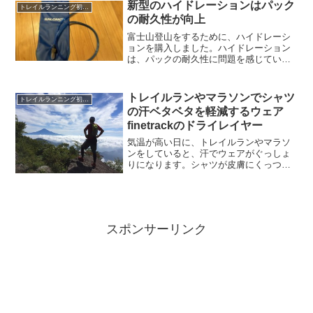
た。苦しいレースになってしまいました
新型のハイドレーションはパック
トレイルランニング初心者
が、シー...
の耐久性が向上
富士山登山をするために、ハイドレーシ
ョンを購入しました。ハイドレーション
は、パックの耐久性に問題を感じていた
のですが、新型のハイドレーションは、
信頼性が上がっていました。
トレイルランやマラソンでシャツ
トレイルランニング初心者
の汗ベタベタを軽減するウェア
finetrackのドライレイヤー
気温が高い日に、トレイルランやマラソ
ンをしていると、汗でウェアがぐっしょ
りになります。シャツが皮膚にくっつい
て、腕振り時に邪魔になって、パフォー
マンスに直接影響します。うっとうしい
と感じている方は多いでしょう。
finetrackのドライレイ...
スポンサーリンク