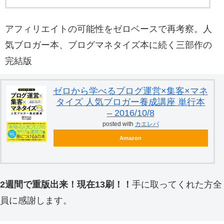
アフィリエイトの可能性をゼロベースで再考察。人
気ブロガー本、ブログマネタイズ本に続く三部作の
完結版
ゼロから学べるブログ運営×集客×マネ
タイズ 人気ブロガー養成講座 単行本
– 2016/10/8
posted with
カエレバ
Amazon
2週間で重版出来！現在13刷！！
手に取ってくれた方全
員に感謝します。