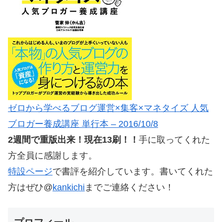
ゼロから学べるブログ運営×集客×マネタイズ 人気
ブロガー養成講座 単行本 – 2016/10/8
2週間で重版出来！現在13刷！！
手に取ってくれた
方全員に感謝します。
特設ページ
で書評を紹介しています。書いてくれた
方はぜひ@
kankichi
までご連絡ください！