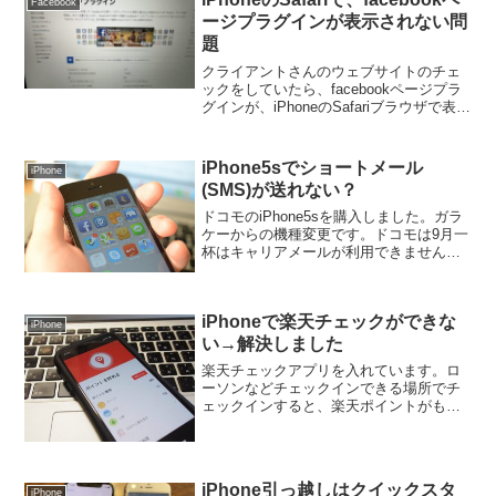
Facebook
ージプラグインが表示されない問
題
クライアントさんのウェブサイトのチェ
ックをしていたら、facebookページプラ
グインが、iPhoneのSafariブラウザで表示
されていないことに気が付きました。な
んだろう？ということで色々調べてみま
した。
iPhone5sでショートメール
iPhone
(SMS)が送れない？
ドコモのiPhone5sを購入しました。ガラ
ケーからの機種変更です。ドコモは9月一
杯はキャリアメールが利用できません。
唯一の頼みはショートメール(SMS)なわ
けですけど、使ってみたら、送信できま
せん＞＜色々試行錯誤してたら、解決し
iPhoneで楽天チェックができな
て送れるよ...
iPhone
い→解決しました
楽天チェックアプリを入れています。ロ
ーソンなどチェックインできる場所でチ
ェックインすると、楽天ポイントがもら
えます。ところが、なぜか私のiPhoneで
はチェックインができません。色々調べ
てみたところ、原因が判明しました。
iPhone引っ越しはクイックスタ
iPhone