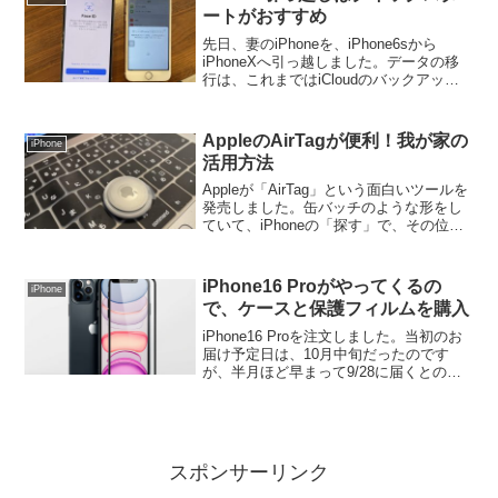
ートがおすすめ
先日、妻のiPhoneを、iPhone6sから
iPhoneXへ引っ越しました。データの移
行は、これまではiCloudのバックアップ
経由で行っていたのですが、iPhone同士
を近づけて行う「クイックスタート」の
方が圧倒的に楽でした。
AppleのAirTagが便利！我が家の
iPhone
活用方法
Appleが「AirTag」という面白いツールを
発売しました。缶バッチのような形をし
ていて、iPhoneの「探す」で、その位置
を調べたり、ブザーを鳴らすことができ
ます。つまり、無くしそうなものに
AirTagを着けておけば、その位置が分か
iPhone16 Proがやってくるの
iPhone
るの...
で、ケースと保護フィルムを購入
iPhone16 Proを注文しました。当初のお
届け予定日は、10月中旬だったのです
が、半月ほど早まって9/28に届くとのこ
と。ケースと保護フィルムを注文しまし
た。ケースは、iPhoneXから4機種連続と
なる、iFaceのケースを注文しまし...
スポンサーリンク