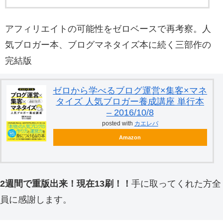
アフィリエイトの可能性をゼロベースで再考察。人
気ブロガー本、ブログマネタイズ本に続く三部作の
完結版
ゼロから学べるブログ運営×集客×マネ
タイズ 人気ブロガー養成講座 単行本
– 2016/10/8
posted with
カエレバ
Amazon
2週間で重版出来！現在13刷！！
手に取ってくれた方全
員に感謝します。