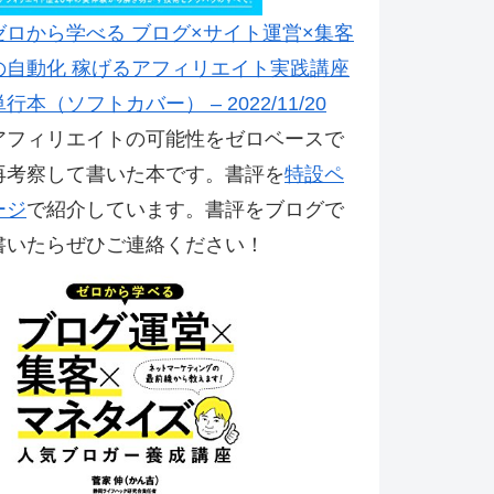
ゼロから学べる ブログ×サイト運営×集客
の自動化 稼げるアフィリエイト実践講座
単行本（ソフトカバー） – 2022/11/20
アフィリエイトの可能性をゼロベースで
再考察して書いた本です。書評を
特設ペ
ージ
で紹介しています。書評をブログで
書いたらぜひご連絡ください！