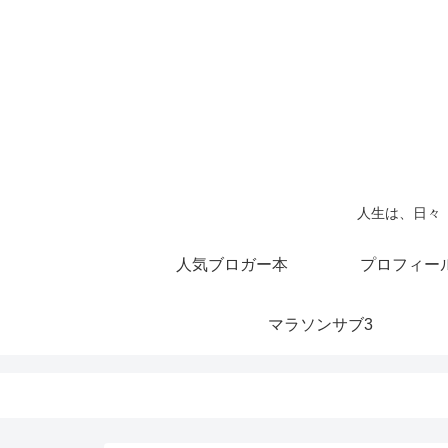
人生は、日々
人気ブロガー本
プロフィー
マラソンサブ3