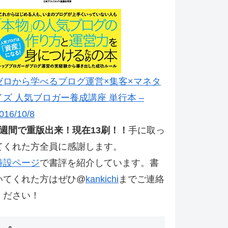
ゼロから学べるブログ運営×集客×マネタ
イズ 人気ブロガー養成講座 単行本 –
016/10/8
2週間で重版出来！現在13刷！！
手に取っ
てくれた方全員に感謝します。
特設ページ
で書評を紹介しています。書
いてくれた方はぜひ@
kankichi
までご連絡
ください！