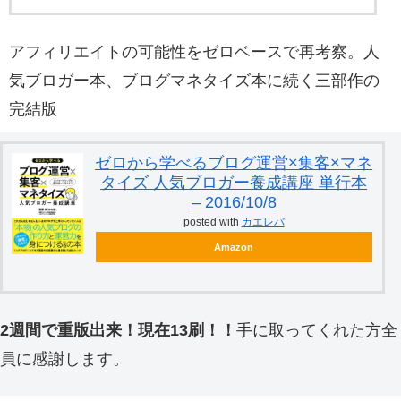
アフィリエイトの可能性をゼロベースで再考察。人
気ブロガー本、ブログマネタイズ本に続く三部作の
完結版
ゼロから学べるブログ運営×集客×マネ
タイズ 人気ブロガー養成講座 単行本
– 2016/10/8
posted with
カエレバ
Amazon
2週間で重版出来！現在13刷！！
手に取ってくれた方全
員に感謝します。