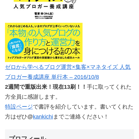
ゼロから学べるブログ運営×集客×マネタイズ 人気
ブロガー養成講座 単行本 – 2016/10/8
2週間で重版出来！現在13刷！！
手に取ってくれた
方全員に感謝します。
特設ページ
で書評を紹介しています。書いてくれた
方はぜひ@
kankichi
までご連絡ください！
プロフィール