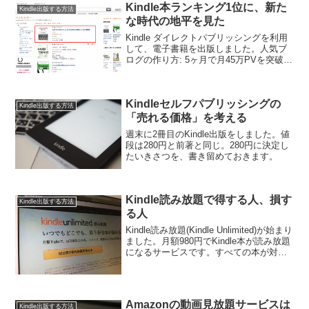
Kindle本ランキング1位に、新た
Kindle出版する方法
な時代の地平を見た
Kindle ダイレクトパブリッシングを利用
して、電子書籍を出版しました。人気ブ
ログの作り方: 5ヶ月で月45万PVを突破し
たブログ運営術昨日の朝から販売を開
始。予想を大幅に上回る反応が続き、夜
にはIT・インターネット部門で1位を獲得
Kindleセルフパブリッシングの
できま...
Kindle出版する方法
「売れる価格」を考える
週末に2冊目のKindle出版をしました。値
段は280円と前著と同じ。280円に決定し
たいきさつを、書き留めておきます。
Kindle読み放題で得する人、損す
Kindle出版する方法
る人
Kindle読み放題(Kindle Unlimited)が始まり
ました。月額980円でKindle本が読み放題
になるサービスです。すべての本が対象
ではありませんが、覗いてみると面白そ
うな本がかなり揃っています。30日間無
料なので、とりあえず...
Amazonの動画見放題サービスは
Kindle出版する方法