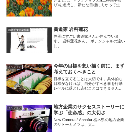
きました。マラソンサブ3.5(三時間半切
り)を達成し、新たな目標に向かって生活
していこうとしています。これまでも繰
り返し述べていています。「ブログに書
くと実現する」。今回のサブ3.5も、ブロ
グに書くことで...
書道家 岩科蓮花
静岡おすすめ情報
静岡にすごい書道家さんが住んでいま
す。 岩科蓮花さん。 ポテンシャルの違い
に、...
今年の目標を想い描く前に、まず
ミッション
考えておくべきこと
目標を立てることは大切です。具体的な
目標がなければ、自分がすべき事を行動
レベルに落とし込むことはできません。
そして、具体的な目標を考える前に、も
っと考えなければならない重要なことが
あります。ぜひ考えてみてください。
地方企業のサクセスストーリーに
ミッション
学ぶ「使命感」の大切さ
New Camera / Annafur 栃木県の地方企業
のサトーカメラは、大...