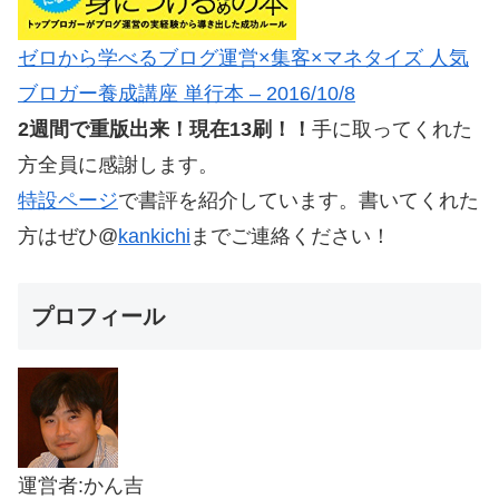
ゼロから学べるブログ運営×集客×マネタイズ 人気
ブロガー養成講座 単行本 – 2016/10/8
2週間で重版出来！現在13刷！！
手に取ってくれた
方全員に感謝します。
特設ページ
で書評を紹介しています。書いてくれた
方はぜひ@
kankichi
までご連絡ください！
プロフィール
運営者:かん吉