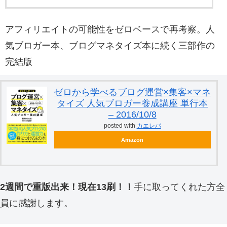
アフィリエイトの可能性をゼロベースで再考察。人
気ブロガー本、ブログマネタイズ本に続く三部作の
完結版
ゼロから学べるブログ運営×集客×マネ
タイズ 人気ブロガー養成講座 単行本
– 2016/10/8
posted with
カエレバ
Amazon
2週間で重版出来！現在13刷！！
手に取ってくれた方全
員に感謝します。