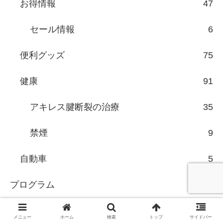
お得情報
47
セール情報
6
便利グッズ
75
健康
91
アキレス腱断裂の治療
35
禁煙
9
自動車
5
プログラム
136
API&ウェブサービス
27
メニュー
ホーム
検索
トップ
サイドバー