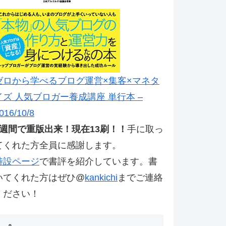
ゼロから学べるブログ運営×集客×マネタ
イズ 人気ブロガー養成講座 単行本 –
016/10/8
2週間で重版出来！現在13刷！！
手に取っ
てくれた方全員に感謝します。
特設ページ
で書評を紹介しています。書
いてくれた方はぜひ@
kankichi
までご連絡
ください！