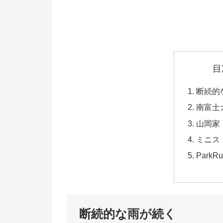
目
断続的
南富士
山岡家
ミニス
Park
断続的な雨が続く