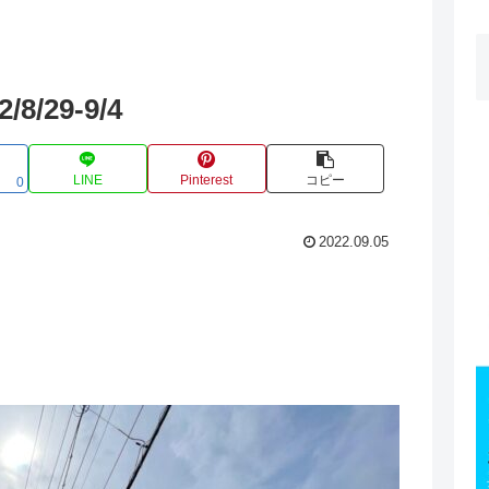
/29-9/4
LINE
Pinterest
コピー
0
2022.09.05