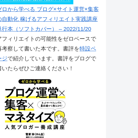
ゼロから学べる ブログ×サイト運営×集客
の自動化 稼げるアフィリエイト実践講座
単行本（ソフトカバー） – 2022/11/20
アフィリエイトの可能性をゼロベースで
再考察して書いた本です。書評を
特設ペ
ージ
で紹介しています。書評をブログで
書いたらぜひご連絡ください！