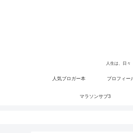
人生は、日々
人気ブロガー本
プロフィー
マラソンサブ3