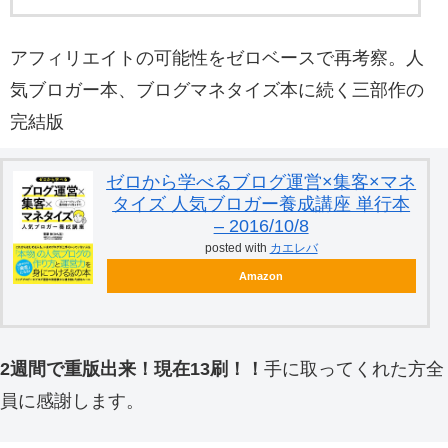
アフィリエイトの可能性をゼロベースで再考察。人
気ブロガー本、ブログマネタイズ本に続く三部作の
完結版
ゼロから学べるブログ運営×集客×マネ
タイズ 人気ブロガー養成講座 単行本
– 2016/10/8
posted with
カエレバ
Amazon
2週間で重版出来！現在13刷！！
手に取ってくれた方全
員に感謝します。