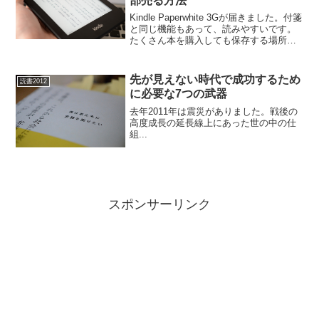
部売る方法
Kindle Paperwhite 3Gが届きました。付箋
と同じ機能もあって、読みやすいです。
たくさん本を購入しても保存する場所に
困らないのは素晴らしいですね。これか
らは日本でも電子書籍が増えていくと思
います。電子書籍を無名でも１００万部
先が見えない時代で成功するため
読書2012
売...
に必要な7つの武器
去年2011年は震災がありました。戦後の
高度成長の延長線上にあった世の中の仕
組...
スポンサーリンク