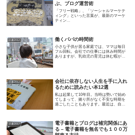
ぶ、ブログ運営術
「フリー戦略」、「ソーシャルマーケテ
ィング」といった言葉が、最新のマーケ
ティン...
働くパパの時間術
読書2012
小さな子供が居る家庭では、ママは毎日
フル回転。会社での仕事には休み時間が
ありますが、乳幼児の育児は休む暇があ
りません。24時間営業です。仕事も家事
も育児もうまくいく! 「働くパパ」の時間
術定時で仕事を片付けて、家庭での時間
を多くすることを意...
会社に依存しない人生を手に入れ
読書2012
るために読みたい本12選
私は起業して10年目。当時は勢いで始め
てしまって、拠り所がなく不安な時期を
過ごしたこともあります。最近は、自分
の生き方を後押ししてくれる本が増えて
きている感があります。会社に依存しな
いで生きていける力をつけたいと思って
電子書籍とブログは補完関係にあ
いる方は多いはずです。...
読書2012
る – 電子書籍を無名でも１００万