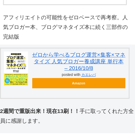
アフィリエイトの可能性をゼロベースで再考察。人
気ブロガー本、ブログマネタイズ本に続く三部作の
完結版
ゼロから学べるブログ運営×集客×マネ
タイズ 人気ブロガー養成講座 単行本
– 2016/10/8
posted with
カエレバ
Amazon
2週間で重版出来！現在13刷！！
手に取ってくれた方全
員に感謝します。