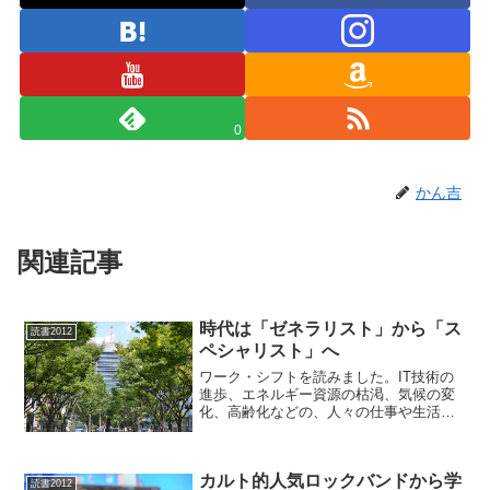
0
かん吉
関連記事
時代は「ゼネラリスト」から「ス
読書2012
ペシャリスト」へ
ワーク・シフトを読みました。IT技術の
進歩、エネルギー資源の枯渇、気候の変
化、高齢化などの、人々の仕事や生活に
影響を与える明らかな変化を根拠に、
2025年の世界の姿を推測し、我々がどう
準備していくべきかを詳細に検討してい
カルト的人気ロックバンドから学
ます。ワーク・シフト...
読書2012