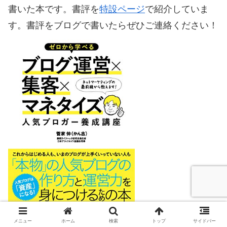
書いた本です。書評を
特設ページ
で紹介していま
す。書評をブログで書いたらぜひご連絡ください！
ゼロから学べるブログ運営×集客×マネタイズ 人気
メニュー
ホーム
検索
トップ
サイドバー