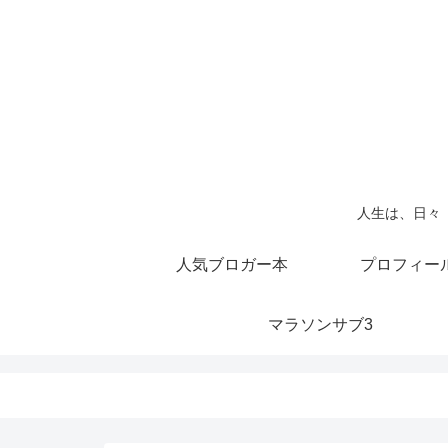
人生は、日々
人気ブロガー本
プロフィー
マラソンサブ3