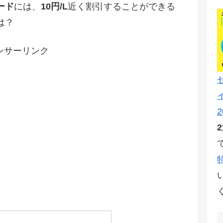
ード
には、
10円/L
近く割引することができる
は？
ンサーリンク
2