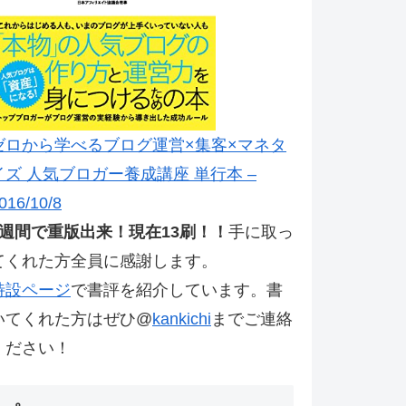
ゼロから学べるブログ運営×集客×マネタ
イズ 人気ブロガー養成講座 単行本 –
016/10/8
2週間で重版出来！現在13刷！！
手に取っ
てくれた方全員に感謝します。
特設ページ
で書評を紹介しています。書
いてくれた方はぜひ@
kankichi
までご連絡
ください！