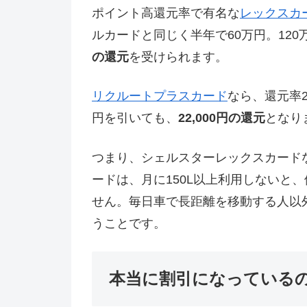
ポイント高還元率で有名な
レックスカ
ルカードと同じく半年で60万円。120
の還元
を受けられます。
リクルートプラスカード
なら、還元率2
円を引いても、
22,000円の還元
となり
つまり、シェルスターレックスカード
ードは、月に150L以上利用しないと
せん。毎日車で長距離を移動する人以
うことです。
本当に割引になっている