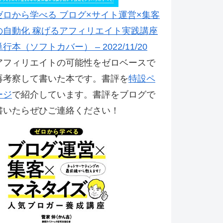
ゼロから学べる ブログ×サイト運営×集客
の自動化 稼げるアフィリエイト実践講座
単行本（ソフトカバー） – 2022/11/20
アフィリエイトの可能性をゼロベースで
再考察して書いた本です。書評を
特設ペ
ージ
で紹介しています。書評をブログで
書いたらぜひご連絡ください！