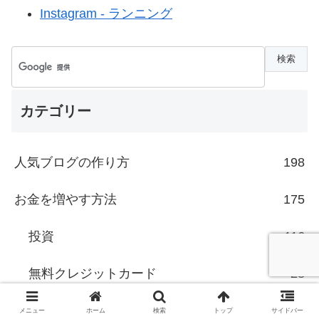
Instagram - ランニング
カテゴリー
人気ブログの作り方
198
お金を増やす方法
175
投資
116
無料クレジットカード
28
電子マネー
13
メニュー
ホーム
検索
トップ
サイドバー