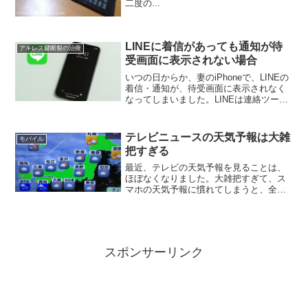
二度の...
LINEに着信があっても通知が待
アキレス腱断裂の治療
受画面に表示されない場合
いつの日からか、妻のiPhoneで、LINEの
着信・通知が、待受画面に表示されなく
なってしまいました。LINEは連絡ツール
なので、連絡が来てることがわからない
のは、非常に不便です。しばらく様子を
見ていましたが、一向に直る気配がない
テレビニュースの天気予報は大雑
モバイル
ため、対処...
把すぎる
最近、テレビの天気予報を見ることは、
ほぼなくなりました。大雑把すぎて、ス
マホの天気予報に慣れてしまうと、全く
役に立たないのです。天気予報の確認
は、最近はほとんどスマホのアプリで済
ませてしまいます。 スマホアプリの天気
予報は、地域別により細か...
スポンサーリンク