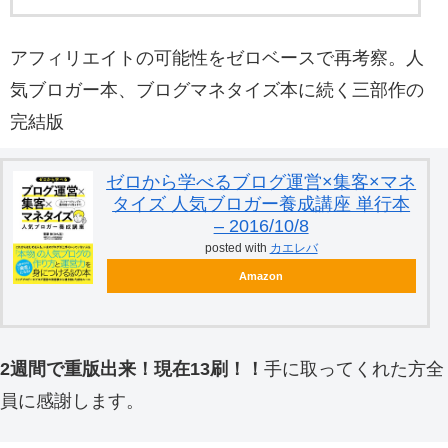
アフィリエイトの可能性をゼロベースで再考察。人
気ブロガー本、ブログマネタイズ本に続く三部作の
完結版
ゼロから学べるブログ運営×集客×マネ
タイズ 人気ブロガー養成講座 単行本
– 2016/10/8
posted with
カエレバ
Amazon
2週間で重版出来！現在13刷！！
手に取ってくれた方全
員に感謝します。