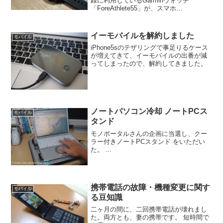
録に利用しているGarminウォッチ
「ForeAthlete55」が、スマホ
(iPhone16pro)と連携しなくなってしまい
ました。ランニングデータをスマホで詳
しく確認することができないので、と
イーモバイルを解約しました
モバイル
て...
iPhone5sのテザリングで事足りるケース
が増えてきて、イーモバイルの出番が減
ってしまったので、解約してきました。
ノートパソコン冷却 ノートPCス
モバイル
タンド
モノポータルさんの企画に当選し、クー
ラー付きノートPCスタンド をいただい
た。 ...
携帯電話の故障・機種変更に関す
モバイル
る豆知識
二ヶ月の間に、二回携帯電話が壊れまし
た。両方とも、妻の携帯です。 短時間で