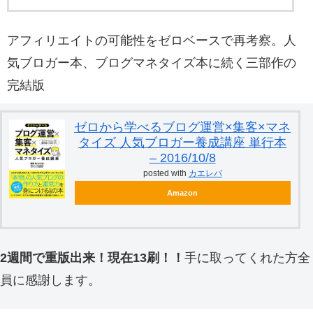
アフィリエイトの可能性をゼロベースで再考察。人
気ブロガー本、ブログマネタイズ本に続く三部作の
完結版
ゼロから学べるブログ運営×集客×マネ
タイズ 人気ブロガー養成講座 単行本
– 2016/10/8
posted with
カエレバ
Amazon
2週間で重版出来！現在13刷！！
手に取ってくれた方全
員に感謝します。