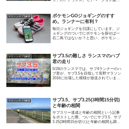
がりのレースになりました。しかし、猛
者たちが集う山頂コースの五合目レース
は、熾烈を極めました。タイムは1時間59
ポケモンGOジョギングのすす
マラソンサブ3練習
分48秒。最後は執念で...
め。ランナーに有利？
毎日ジョギングを日課にしています。ジ
ョギングのついでにポケモンを探せば一
石二鳥ではないか？と思い、ポケモンGO
を始めてみました。「ポケモンGOはラン
ナーに有利」だと思いました。
サブ3.5の難しさ ランスマのハブ
マラソンサブ3練習
君の走り
5/28のランスマでは、サブ4ランナーのハ
ブ君が、サブ3.5を目指して長野マラソン
2016に出場した模様が放送されていまし
た。タイムは3時間45分44秒と、見事な撃
沈！サブ4からステップアップしてきたラ
ンナーの多くが、同じような壁に直面し
ま...
サブ3.5、サブ3.25(3時間15分切)
マラソンサブ3練習
と年齢の相関
サブスリー達成と年齢の相関という記事
をポストした際、ついでにサブ3.5、サブ
3.25(3時間15分切り)と年齢の相関も調べ
ました。データ元は、第１２回全日本