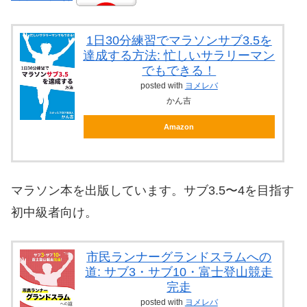
1日30分練習でマラソンサブ3.5を
達成する方法: 忙しいサラリーマン
でもできる！
posted with
ヨメレバ
かん吉
Amazon
マラソン本を出版しています。サブ3.5〜4を目指す
初中級者向け。
市民ランナーグランドスラムへの
道: サブ3・サブ10・富士登山競走
完走
posted with
ヨメレバ