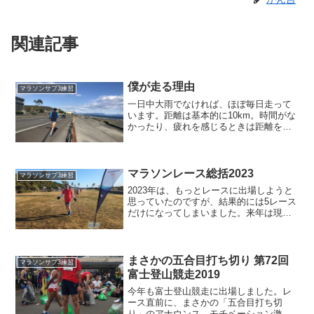
関連記事
僕が走る理由
マラソンサブ3練習
一日中大雨でなければ、ほぼ毎日走って
います。距離は基本的に10km。時間がな
かったり、疲れを感じるときは距離を減
らします。なぜ、私は毎日走っているの
でしょうか？
マラソンレース総括2023
マラソンサブ3練習
2023年は、もっとレースに出場しようと
思っていたのですが、結果的には5レース
だけになってしまいました。来年は現時
点で4レースエントリーしています。もう
少し増やして行く予定です。 1/15 藤枝リ
バティ駅伝(3km) 11:42 3/19 ...
まさかの五合目打ち切り 第72回
マラソンサブ3練習
富士登山競走2019
今年も富士登山競走に出場しました。レ
ース直前に、まさかの「五合目打ち切
り」のアナウンス。モチベーション激下