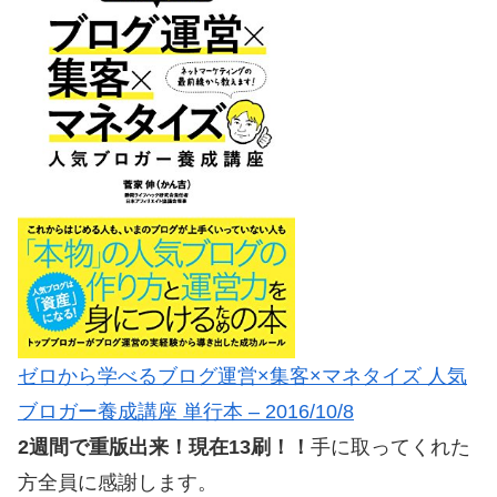
ゼロから学べるブログ運営×集客×マネタイズ 人気
ブロガー養成講座 単行本 – 2016/10/8
2週間で重版出来！現在13刷！！
手に取ってくれた
方全員に感謝します。