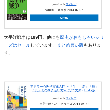
posted with
ヨメレバ
後藤寿一 西東社 2014-02-07
Kindle
太平洋戦争は
199円
。他にも
歴史がおもしろいシリ
ーズはセール
しています。
まとめ買い版
もありま
す。
アドラー心理学実践入門 ～「生」「老」「病」
「死」との向き合い方～ (ワニ文庫)[Kindle版]
posted with
ヨメレバ
岸見一郎 ベストセラーズ 2014-06-27