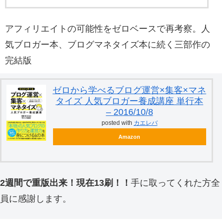
アフィリエイトの可能性をゼロベースで再考察。人
気ブロガー本、ブログマネタイズ本に続く三部作の
完結版
ゼロから学べるブログ運営×集客×マネ
タイズ 人気ブロガー養成講座 単行本
– 2016/10/8
posted with
カエレバ
Amazon
2週間で重版出来！現在13刷！！
手に取ってくれた方全
員に感謝します。