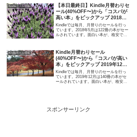
お得さを多くの人に知ってほしいです。
【本日最終日】Kindle月替わりセ
Kindleセール情報
Ki...
ール(40%OFF〜)から「コスパが
高い本」をピックアップ 2018年5
月版
Kindleでは毎月、月替りのセールを行っ
ています。2018年5月は122冊の本がセー
ルされています。面白い本が、格安でセ
ールされています。Kindle本はスマート
フォンで読めます。電子書籍の便利さ、
お得さを多くの人に知ってほしいです。
Kindle月替わりセール
Kindleセール情報
Ki...
(40%OFF〜)から「コスパが高い
本」をピックアップ 2019年12月
版
Kindleでは毎月、月替りのセールを行っ
ています。2019年12月は140冊の本がセ
ールされています。面白い本が、格安で
セールされています。Kindle本はスマー
トフォンで読めます。電子書籍の便利
さ、お得さを多くの人に知ってほしいで
す。K...
スポンサーリンク