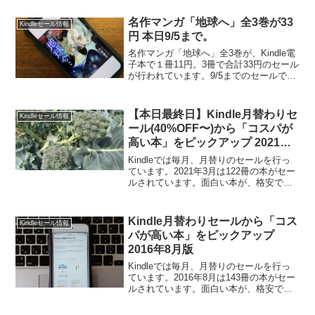
フォンで読めます。電子書籍の便利さ、
お得さを多くの人に知ってほしいです。
名作マンガ「地球へ」全3巻が33
Kindleセール情報
Ki...
円 本日9/5まで。
名作マンガ「地球へ」全3巻が、Kindle電
子本で１冊11円。3冊で合計33円のセール
が行われています。9/5までのセールで
す。私も購入して読んでいます。面白い
です。地球(テラ)へは、1980年に映画化
されています。当時私は8歳。私は観に
【本日最終日】Kindle月替わりセ
Kindleセール情報
行...
ール(40%OFF〜)から「コスパが
高い本」をピックアップ 2021年3
月版
Kindleでは毎月、月替りのセールを行っ
ています。2021年3月は122冊の本がセー
ルされています。面白い本が、格安でセ
ールされています。Kindle本はスマート
フォンで読めます。電子書籍の便利さ、
お得さを多くの人に知ってほしいです。
Kindle月替わりセールから「コス
Kindleセール情報
Ki...
パが高い本」をピックアップ
2016年8月版
Kindleでは毎月、月替りのセールを行っ
ています。2016年8月は143冊の本がセー
ルされています。面白い本が、格安でセ
ールされています。Kindle本はスマート
フォンで読めます。電子書籍の便利さ、