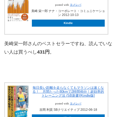
posted with
ヨメレバ
美崎 栄一郎 ナナ・コーポレート・コミュニケーショ
ン 2012-10-13
Kindle
美崎栄一郎さんのベストセラーですね、読んでいな
い人は買うべし
431円
。
毎日長い距離を走らなくてもマラソンは速くな
る！ 月間たった80kmで2時間46分！超効率的
トレーニング法 (SB新書)[Kindle版]
posted with
ヨメレバ
吉岡 利貢 SBクリエイティブ 2012-06-18