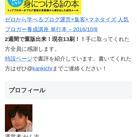
ゼロから学べるブログ運営×集客×マネタイズ 人気
ブロガー養成講座 単行本 – 2016/10/8
2週間で重版出来！現在13刷！！
手に取ってくれた
方全員に感謝します。
特設ページ
で書評を紹介しています。書いてくれた
方はぜひ@
kankichi
までご連絡ください！
プロフィール
運営者:かん吉