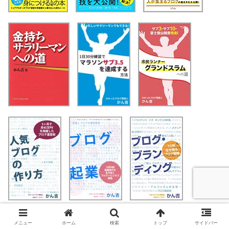
詳しくは
Amazon著者ページ
で。
メニュー
ホーム
検索
トップ
サイドバー