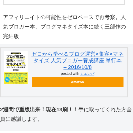
アフィリエイトの可能性をゼロベースで再考察。人
気ブロガー本、ブログマネタイズ本に続く三部作の
完結版
ゼロから学べるブログ運営×集客×マネ
タイズ 人気ブロガー養成講座 単行本
– 2016/10/8
posted with
カエレバ
Amazon
2週間で重版出来！現在13刷！！
手に取ってくれた方全
員に感謝します。