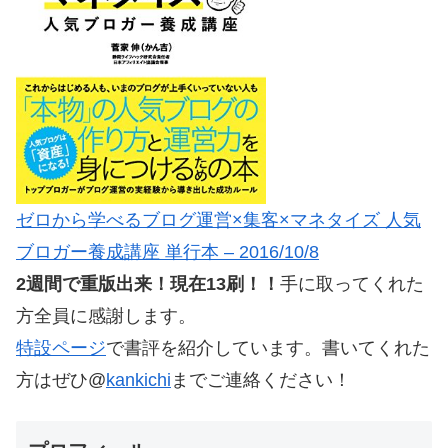
ゼロから学べるブログ運営×集客×マネタイズ 人気
ブロガー養成講座 単行本 – 2016/10/8
2週間で重版出来！現在13刷！！
手に取ってくれた
方全員に感謝します。
特設ページ
で書評を紹介しています。書いてくれた
方はぜひ@
kankichi
までご連絡ください！