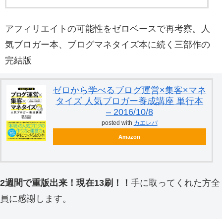
アフィリエイトの可能性をゼロベースで再考察。人
気ブロガー本、ブログマネタイズ本に続く三部作の
完結版
ゼロから学べるブログ運営×集客×マネ
タイズ 人気ブロガー養成講座 単行本
– 2016/10/8
posted with
カエレバ
Amazon
2週間で重版出来！現在13刷！！
手に取ってくれた方全
員に感謝します。