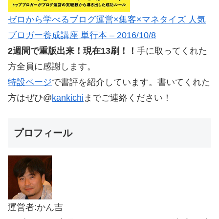
ゼロから学べるブログ運営×集客×マネタイズ 人気
ブロガー養成講座 単行本 – 2016/10/8
2週間で重版出来！現在13刷！！
手に取ってくれた
方全員に感謝します。
特設ページ
で書評を紹介しています。書いてくれた
方はぜひ@
kankichi
までご連絡ください！
プロフィール
運営者:かん吉