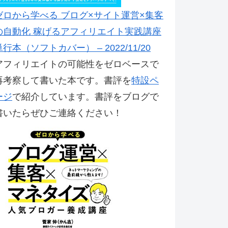
ゼロから学べる ブログ×サイト運営×集客
の自動化 稼げるアフィリエイト実践講座
単行本（ソフトカバー） – 2022/11/20
アフィリエイトの可能性をゼロベースで
再考察して書いた本です。書評を
特設ペ
ージ
で紹介しています。書評をブログで
書いたらぜひご連絡ください！