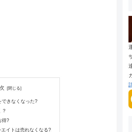
次
をできなくなった?
く？
お得?
アソシエイトは売れなくなる?