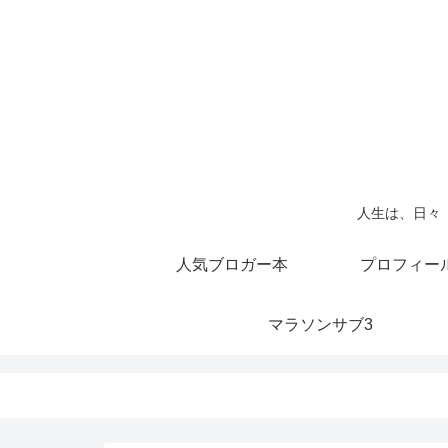
人生は、日々
人気ブロガー本
プロフィー
マラソンサブ3