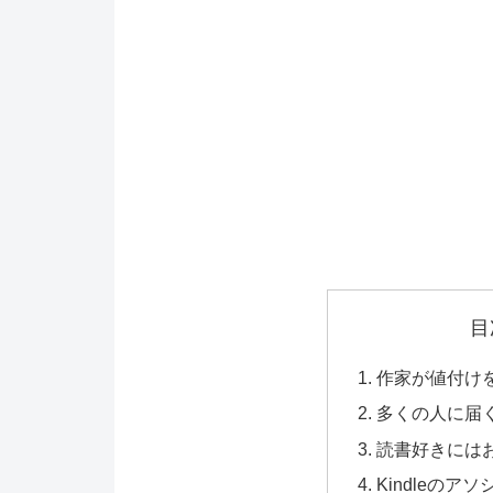
目
作家が値付け
多くの人に届
読書好きには
Kindleの