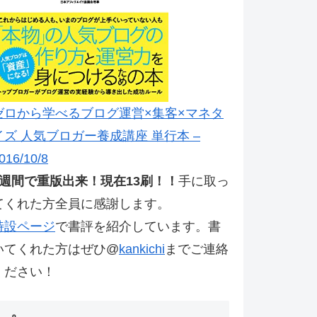
ゼロから学べるブログ運営×集客×マネタ
イズ 人気ブロガー養成講座 単行本 –
016/10/8
2週間で重版出来！現在13刷！！
手に取っ
てくれた方全員に感謝します。
特設ページ
で書評を紹介しています。書
いてくれた方はぜひ@
kankichi
までご連絡
ください！