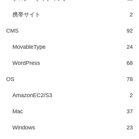
携帯サイト
2
CMS
92
MovableType
24
WordPress
68
OS
78
AmazonEC2/S3
2
Mac
37
Windows
23