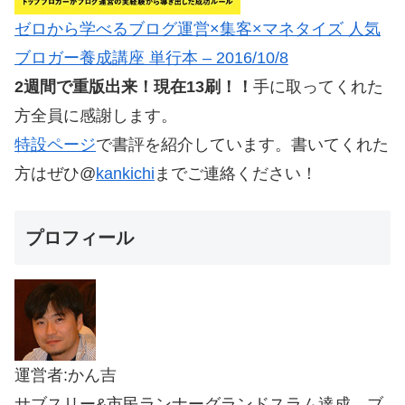
ゼロから学べるブログ運営×集客×マネタイズ 人気
ブロガー養成講座 単行本 – 2016/10/8
2週間で重版出来！現在13刷！！
手に取ってくれた
方全員に感謝します。
特設ページ
で書評を紹介しています。書いてくれた
方はぜひ@
kankichi
までご連絡ください！
プロフィール
運営者:かん吉
サブスリー&市民ランナーグランドスラム達成。ブ