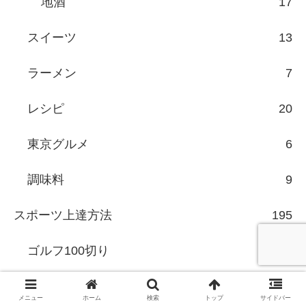
地酒
17
スイーツ
13
ラーメン
7
レシピ
20
東京グルメ
6
調味料
9
スポーツ上達方法
195
ゴルフ100切り
75
スキー検定1級
39
メニュー
ホーム
検索
トップ
サイドバー