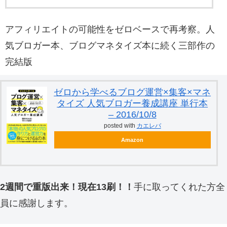
アフィリエイトの可能性をゼロベースで再考察。人
気ブロガー本、ブログマネタイズ本に続く三部作の
完結版
ゼロから学べるブログ運営×集客×マネ
タイズ 人気ブロガー養成講座 単行本
– 2016/10/8
posted with
カエレバ
Amazon
2週間で重版出来！現在13刷！！
手に取ってくれた方全
員に感謝します。